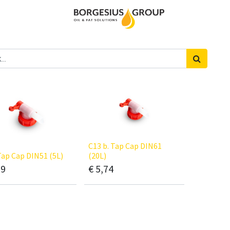
C13 b. Tap Cap DIN61
Tap Cap DIN51 (5L)
(20L)
09
€
5,74